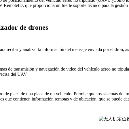
ivo de posicionamiento del vehículo aéreo no tripulado (UAV). ¿Cómo lo
AV RemoteID, que proporciona un fuerte soporte técnico para la gestió
izador de drones
ra recibir y analizar la información del mensaje enviada por el dron, as
temas de transmisión y navegación de video del vehículo aéreo no tripu
precisa del UAV.
 de placa de una placa de un vehículo. Permite que los sistemas de moni
es que contienen información remotas y de ubicación, que se puede captu