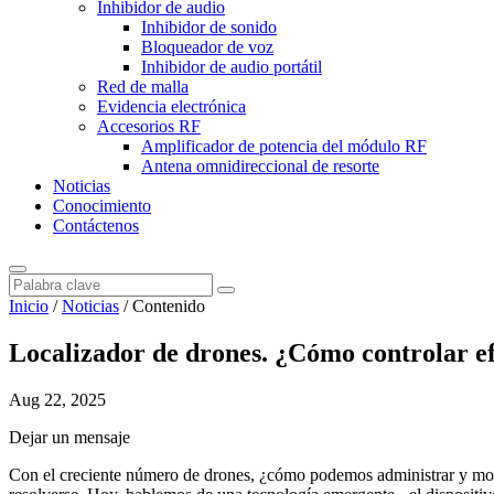
Inhibidor de audio
Inhibidor de sonido
Bloqueador de voz
Inhibidor de audio portátil
Red de malla
Evidencia electrónica
Accesorios RF
Amplificador de potencia del módulo RF
Antena omnidireccional de resorte
Noticias
Conocimiento
Contáctenos
Inicio
/
Noticias
/
Contenido
Localizador de drones. ¿Cómo controlar efe
Aug 22, 2025
Dejar un mensaje
Con el creciente número de drones, ¿cómo podemos administrar y moni