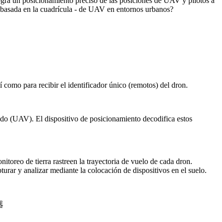
gra un posicionamiento preciso de las posiciones de UAV y pilotos a
n basada en la cuadrícula - de UAV en entornos urbanos?
í como para recibir el identificador único (remotos) del dron.
lado (UAV). El dispositivo de posicionamiento decodifica estos
toreo de tierra rastreen la trayectoria de vuelo de cada dron.
rar y analizar mediante la colocación de dispositivos en el suelo.