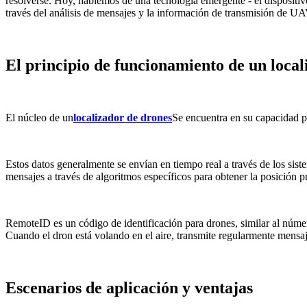
resolverse. Hoy, hablemos de una tecnología emergente - el disposit
través del análisis de mensajes y la información de transmisión de U
El principio de funcionamiento de un local
El núcleo de un
localizador de drones
Se encuentra en su capacidad pa
Estos datos generalmente se envían en tiempo real a través de los sis
mensajes a través de algoritmos específicos para obtener la posición 
RemoteID es un código de identificación para drones, similar al número
Cuando el dron está volando en el aire, transmite regularmente mensaj
Escenarios de aplicación y ventajas