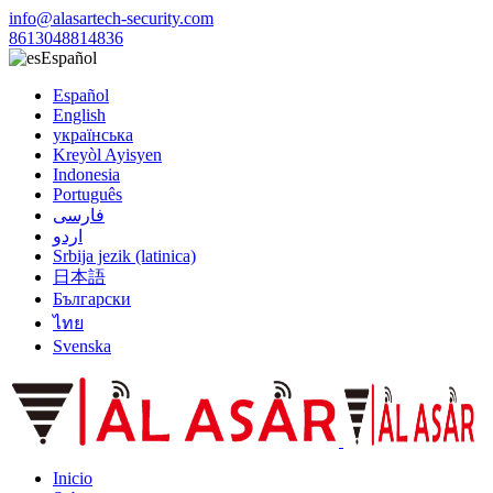
info@alasartech-security.com
8613048814836
Español
Español
English
українська
Kreyòl Ayisyen
Indonesia
Português
فارسی
اردو
Srbija jezik (latinica)
日本語
Български
ไทย
Svenska
Inicio